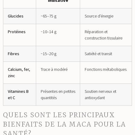
indicative
Glucides
~65–75 g
Source d’énergie
Protéines
~10–14 g
Réparation et
construction tissulaire
Fibres
~15–20 g
Satiété et transit
Calcium, fer,
Trace à modéré
Fonctions métaboliques
zinc
Vitamines B
Présentes en petites
Soutien nerveux et
et C
quantités
antioxydant
QUELS SONT LES PRINCIPAUX
BIENFAITS DE LA MACA POUR LA
SANTÉ?